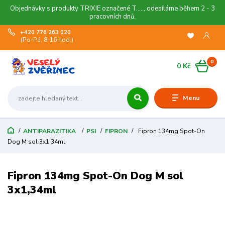
Objednávky s produkty TRIXIE označené T....., odesíláme během 2 - 3
pracovních dnů.
+420 776 263 020
(Po-Pá, 8-16 hod.)
0
0 Kč
Menu
ANTIPARAZITIKA
PSI
FIPRON
Fipron 134mg Spot-On
Dog M sol 3x1,34ml
Fipron 134mg Spot-On Dog M sol
3x1,34ml