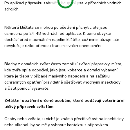
Po aplikaci přípravku zabraňte koupání psa v přírodních vodních
zdrojích.
Některá klíšťata se mohou po ošetření přichytit, ale jsou
usmrcena po 24–48 hodinách od aplikace. K tomu obvykle
dochází před maximálním napitím klíštěte, což minimalizuje, ale
nevylučuje riziko přenosu transmisivních onemocnění.
Blechy z domácích zvířat často zamořují zvířecí přepravky, místa,
kde zvíře spí a odpočívá, jako jsou koberce a domácí vybavení,
které je třeba v případě masivního napadení a na začátku
ochranných opatření pravidelně ošetřovat vhodnými insekticidy
a čistit pomocí vysavače.
Zvláštní opatření určené osobám, které podávají veterinární
léčivý přípravek zvířatům
Osoby nebo zvířata, u nichž je známá přecitlivělost na insekticidy
nebo alkohol, by se měly vyhnout kontaktu s přípravkem.