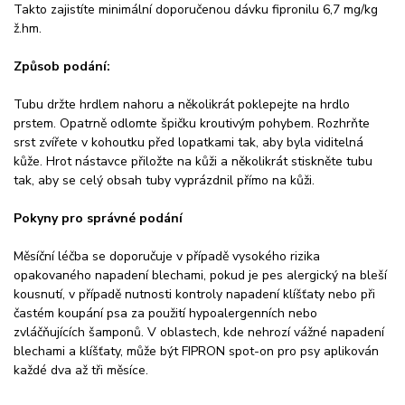
Takto zajistíte minimální doporučenou dávku fipronilu 6,7 mg/kg
ž.hm.
Způsob podání:
Tubu držte hrdlem nahoru a několikrát poklepejte na hrdlo
prstem. Opatrně odlomte špičku kroutivým pohybem. Rozhrňte
srst zvířete v kohoutku před lopatkami tak, aby byla viditelná
kůže. Hrot nástavce přiložte na kůži a několikrát stiskněte tubu
tak, aby se celý obsah tuby vyprázdnil přímo na kůži.
Pokyny pro správné podání
Měsíční léčba se doporučuje v případě vysokého rizika
opakovaného napadení blechami, pokud je pes alergický na bleší
kousnutí, v případě nutnosti kontroly napadení klíšťaty nebo při
častém koupání psa za použití hypoalergenních nebo
zvláčňujících šamponů. V oblastech, kde nehrozí vážné napadení
blechami a klíšťaty, může být FIPRON spot-on pro psy aplikován
každé dva až tři měsíce.