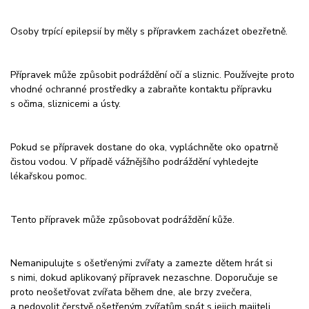
Osoby trpící epilepsií by měly s přípravkem zacházet obezřetně.
Přípravek může způsobit podráždění očí a sliznic. Používejte proto
vhodné ochranné prostředky a zabraňte kontaktu přípravku
s očima, sliznicemi a ústy.
Pokud se přípravek dostane do oka, vypláchněte oko opatrně
čistou vodou. V případě vážnějšího podráždění vyhledejte
lékařskou pomoc.
Tento přípravek může způsobovat podráždění kůže.
Nemanipulujte s ošetřenými zvířaty a zamezte dětem hrát si
s nimi, dokud aplikovaný přípravek nezaschne. Doporučuje se
proto neošetřovat zvířata během dne, ale brzy zvečera,
a nedovolit čerstvě ošetřeným zvířatům spát s jejich majiteli,