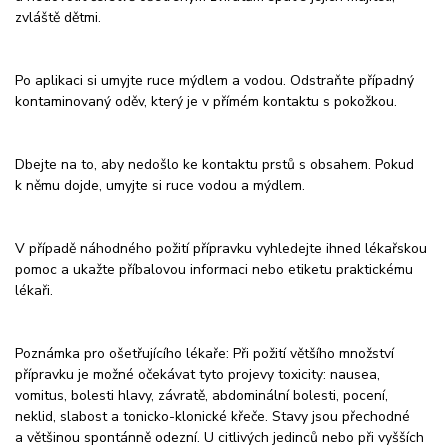
zvláště dětmi.
Po aplikaci si umyjte ruce mýdlem a vodou. Odstraňte případný
kontaminovaný oděv, který je v přímém kontaktu s pokožkou.
Dbejte na to, aby nedošlo ke kontaktu prstů s obsahem. Pokud
k němu dojde, umyjte si ruce vodou a mýdlem.
V případě náhodného požití přípravku vyhledejte ihned lékařskou
pomoc a ukažte příbalovou informaci nebo etiketu praktickému
lékaři.
Poznámka pro ošetřujícího lékaře: Při požití většího množství
přípravku je možné očekávat tyto projevy toxicity: nausea,
vomitus, bolesti hlavy, závratě, abdominální bolesti, pocení,
neklid, slabost a tonicko-klonické křeče. Stavy jsou přechodné
a většinou spontánně odezní. U citlivých jedinců nebo při vyšších