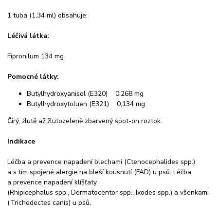
1 tuba (1,34 ml) obsahuje:
Léčivá látka:
Fipronilum 134 mg
Pomocné látky:
Butylhydroxyanisol (E320) 0,268 mg
Butylhydroxytoluen (E321) 0,134 mg
Čirý, žlutě až žlutozeleně zbarvený spot-on roztok.
Indikace
Léčba a prevence napadení blechami (Ctenocephalides spp.)
a s tím spojené alergie na bleší kousnutí (FAD) u psů. Léčba
a prevence napadení klíšťaty
(Rhipicephalus spp., Dermatocentor spp., Ixodes spp.) a všenkami
(Trichodectes canis) u psů.