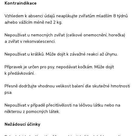
Kontraindikace
Vzhledem k absenci údajů neaplikujte zvířatům mladším 8 týdnů
a/nebo vážícím méně než 2 kg.
Nepoužívat u nemocných zvířat (celkové onemocnění, horečka)
a zvířat v rekonvalescenci.
Nepoužívat u králíků. Může dojít k závažné reakci až úhynu.
Přípravek je určen pro psy, nepodávat kočkám. Může dojít
k předávkování.
Přesně dodržujte vhodnou velikost balení dle skutečné hmotnosti
psa.
Nepoužívat v případě přecitlivělosti na léčivou látku nebo na
některou z pomocných látek.
Nežádoucí účinky