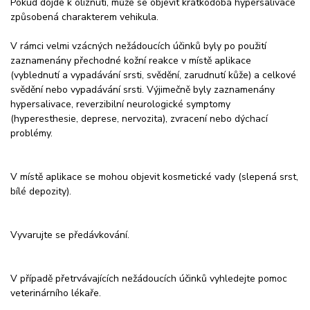
Pokud dojde k olíznutí, může se objevit krátkodobá hypersalivace
způsobená charakterem vehikula.
V rámci velmi vzácných nežádoucích účinků byly po použití
zaznamenány přechodné kožní reakce v místě aplikace
(vyblednutí a vypadávání srsti, svědění, zarudnutí kůže) a celkové
svědění nebo vypadávání srsti. Výjimečně byly zaznamenány
hypersalivace, reverzibilní neurologické symptomy
(hyperesthesie, deprese, nervozita), zvracení nebo dýchací
problémy.
V místě aplikace se mohou objevit kosmetické vady (slepená srst,
bílé depozity).
Vyvarujte se předávkování.
V případě přetrvávajících nežádoucích účinků vyhledejte pomoc
veterinárního lékaře.