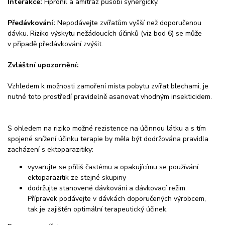
Interakce:
Fipronil a amitráz působí synergicky.
Předávkování:
Nepodávejte zvířatům vyšší než doporučenou
dávku. Riziko výskytu nežádoucích účinků (viz bod 6) se může
v případě předávkování zvýšit.
Zvláštní upozornění:
Vzhledem k možnosti zamoření místa pobytu zvířat blechami, je
nutné toto prostředí pravidelně asanovat vhodným insekticidem.
S ohledem na riziko možné rezistence na účinnou látku a s tím
spojené snížení účinku terapie by měla být dodržována pravidla
zacházení s ektoparazitiky:
vyvarujte se příliš častému a opakujícímu se používání
ektoparazitik ze stejné skupiny
dodržujte stanovené dávkování a dávkovací režim.
Přípravek podávejte v dávkách doporučených výrobcem,
tak je zajištěn optimální terapeutický účinek.