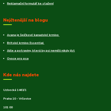
Reklamační formulář ke stažení
Nejčtenější na blogu
Acana je špičkové kanadské krmivo
Britské krmivo Essential
Jídle a potraviny, která by psi neměli nikdy jíst
Ovoce pro psa
Kde nás najdete
Uzbecká 1463/1
Praha 10 - Vršovice
101 00