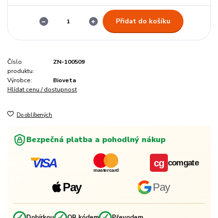
Přidat do košíku
Číslo
ZN-100509
produktu:
Výrobce:
Bioveta
Hlídat cenu / dostupnost
Do oblíbených
Bezpečná platba a pohodlný nákup
VISA
cg
comgate
mastercard
Pay
Pay
✓
✓
✓
Dobírkou
QR kódem
Převodem