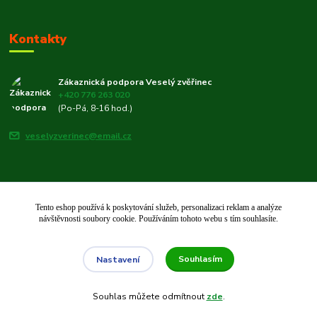
Kontakty
Zákaznická podpora Veselý zvěřinec
+420 776 263 020
(Po-Pá, 8-16 hod.)
veselyzverinec@email.cz
Tento eshop používá k poskytování služeb, personalizaci reklam a analýze
© 2019–2026 Veselý zvěřinec 🐾 | Rodinný e-shop pro chovatele od roku
návštěvnosti soubory cookie. Používáním tohoto webu s tím souhlasíte.
2019.
Vytvořeno na
Eshop-rychle.cz
Souhlasím
Nastavení
Souhlas můžete odmítnout
zde
.